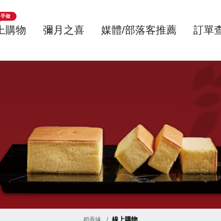
手做
上購物
彌月之喜
媒體/部落客推薦
訂單
線上購物
稻香緣