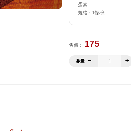
蛋素
規格：1條/盒
175
售價
：
數量