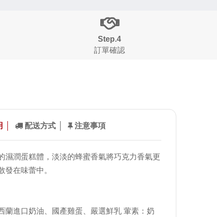
Step.4
訂單確認
 │
配送方式 │
注意事項
的濕潤蛋糕體，淡淡的蜂蜜香氣將巧克力香氣更
散發在味蕾中。
西蘭進口奶油、國產雞蛋、嚴選鮮乳 葷素：奶